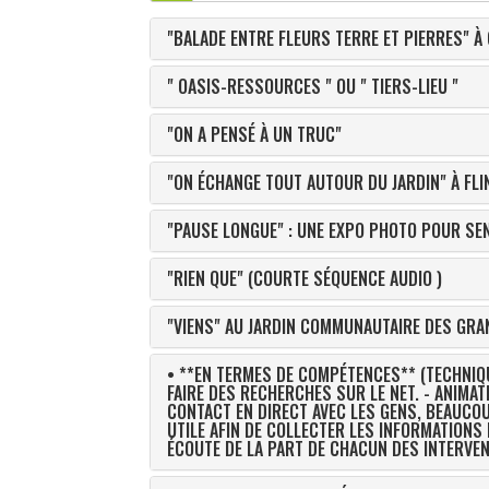
"BALADE ENTRE FLEURS TERRE ET PIERRES" À
" OASIS-RESSOURCES " OU " TIERS-LIEU "
"ON A PENSÉ À UN TRUC"
"ON ÉCHANGE TOUT AUTOUR DU JARDIN" À FL
"PAUSE LONGUE" : UNE EXPO PHOTO POUR SEN
"RIEN QUE" (COURTE SÉQUENCE AUDIO )
"VIENS" AU JARDIN COMMUNAUTAIRE DES GR
• **EN TERMES DE COMPÉTENCES** (TECHNIQUE
FAIRE DES RECHERCHES SUR LE NET. - ANIMATION EN ÉCOLE POUR LA RÉALISATION DE LA FRESQUE. • **EN TERMES DE RÉSEAUTAGE **: - BEAUCOUP DE PRISE DE
CONTACT EN DIRECT AVEC LES GENS, BEAUCO
UTILE AFIN DE COLLECTER LES INFORMATIONS 
ÉCOUTE DE LA PART DE CHACUN DES INTERVE