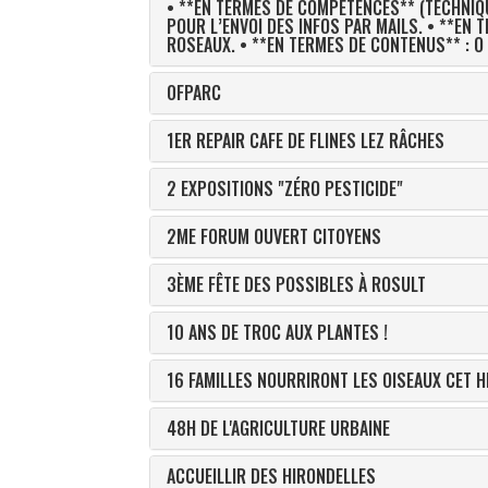
• **EN TERMES DE COMPÉTENCES** (TECHNIQU
POUR L’ENVOI DES INFOS PAR MAILS. • **EN TERMES DE RÉSEAUTAGE** : O RÉSEAU QUI VA S’ÉTOFFER : L'ÉCOLE DES PRÉS VERTS ET L'ASSOCIATION GRAINES DE
ROSEAUX. • **EN TERMES DE CONTENU
0FPARC
1ER REPAIR CAFE DE FLINES LEZ RÂCHES
2 EXPOSITIONS "ZÉRO PESTICIDE"
2ME FORUM OUVERT CITOYENS
3ÈME FÊTE DES POSSIBLES À ROSULT
10 ANS DE TROC AUX PLANTES !
16 FAMILLES NOURRIRONT LES OISEAUX CET HI
48H DE L'AGRICULTURE URBAINE
ACCUEILLIR DES HIRONDELLES