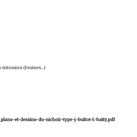
intrusion (fouines...)
lans-et-dessins-du-nichoir-type-j.-bultot-f.-batty.pdf