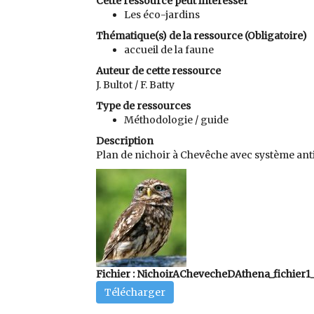
Cette ressource peut intéresser
Les éco-jardins
Thématique(s) de la ressource (Obligatoire)
accueil de la faune
Auteur de cette ressource
J. Bultot / F. Batty
Type de ressources
Méthodologie / guide
Description
Plan de nichoir à Chevêche avec système anti-
Fichier : NichoirAChevecheDAthena_fichier1_p
Télécharger