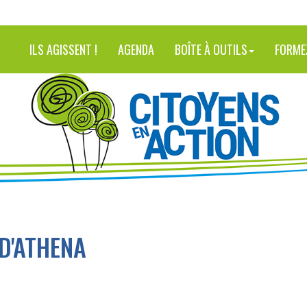
ILS AGISSENT !
AGENDA
BOÎTE À OUTILS
FORME
D'ATHENA