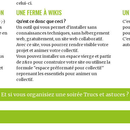
celui-ci.
ON
UNE FERME À WIKIS
UN
;-)
Qu'est ce donc que ceci ?
C'e
s
Un outil qui vous permet d'installer sans
pou
e en
connaissances techniques, sans hébergement
pouv
web, gratuitement, un site web collaboratif.
C'e
Avec ce site, vous pourrez rendre visible votre
aut
projet et animer votre collectif.
lus
Vous pouvez installer un espace vierge et partir
de z&ro pour construire votre site ou utilisez la
et
formule "espace préformaté pour collectif"
reprenant les essentiels pour animer un
collectif.
Et si vous organisiez une soirée Trucs et astuces ?