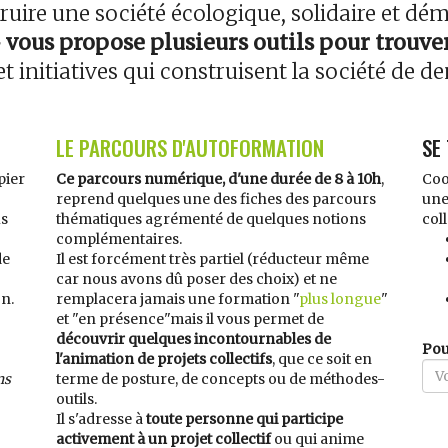
uire une société écologique, solidaire et dé
» vous propose plusieurs outils pour trouv
t initiatives qui construisent la société de d
LE PARCOURS D'AUTOFORMATION
SE
pier
Ce parcours numérique, d'une durée de 8 à 10h
,
Coo
reprend quelques une des fiches des parcours
une
us
thématiques agrémenté de quelques notions
coll
complémentaires.
de
Il est forcément très partiel (réducteur même
car nous avons dû poser des choix) et ne
n.
remplacera jamais une formation "
plus longue
"
et "en présence"mais il vous permet de
découvrir quelques incontournables de
Pou
l'animation de projets collectifs
, que ce soit en
ns
terme de posture, de concepts ou de méthodes-
outils.
Il s'adresse à
toute personne qui participe
activement à un projet collectif
ou qui anime