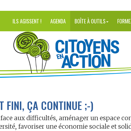
ILS AGISSENT !
AGENDA
BOÎTE À OUTILS
FORME
 FINI, ÇA CONTINUE ;-)
 face aux difficultés, aménager un espace conv
versité, favoriser une économie sociale et so