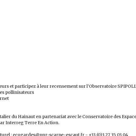
eurs et participez à leur recensement sur l’Observatoire SPIPOLL
s pollinisateurs
ernet
alier du Hainaut en partenariat avec le Conservatoire des Espa
ar Interreg Terre En Action.
urel : ecogardes@pnr-scarpe-escaut.fr - +33 (0)3 27 35 03 04