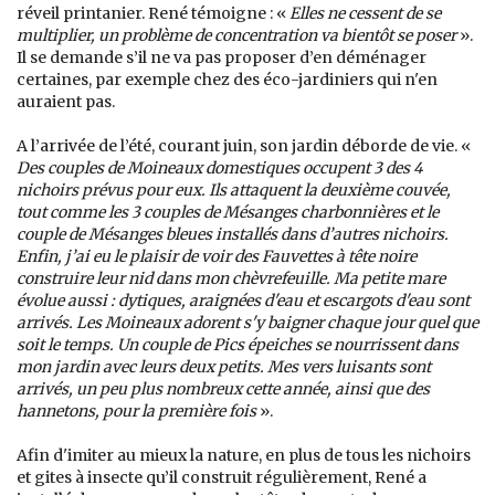
réveil printanier. René témoigne : «
Elles ne cessent de se
multiplier, un problème de concentration va bientôt se poser
».
Il se demande s’il ne va pas proposer d’en déménager
certaines, par exemple chez des éco-jardiniers qui n'en
auraient pas.
A l’arrivée de l’été, courant juin, son jardin déborde de vie. «
Des couples de Moineaux domestiques occupent 3 des 4
nichoirs prévus pour eux. Ils attaquent la deuxième couvée,
tout comme les 3 couples de Mésanges charbonnières et le
couple de Mésanges bleues installés dans d’autres nichoirs.
Enfin, j’ai eu le plaisir de voir des Fauvettes à tête noire
construire leur nid dans mon chèvrefeuille. Ma petite mare
évolue aussi : dytiques, araignées d'eau et escargots d'eau sont
arrivés. Les Moineaux adorent s'y baigner chaque jour quel que
soit le temps. Un couple de Pics épeiches se nourrissent dans
mon jardin avec leurs deux petits. Mes vers luisants sont
arrivés, un peu plus nombreux cette année, ainsi que des
hannetons, pour la première fois
».
Afin d'imiter au mieux la nature, en plus de tous les nichoirs
et gites à insecte qu’il construit régulièrement, René a