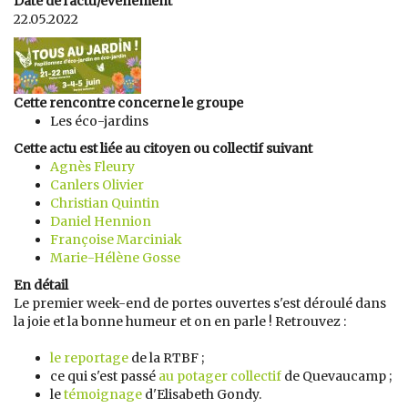
Date de l'actu/évènement
22.05.2022
Cette rencontre concerne le groupe
Les éco-jardins
Cette actu est liée au citoyen ou collectif suivant
Agnès Fleury
Canlers Olivier
Christian Quintin
Daniel Hennion
Françoise Marciniak
Marie-Hélène Gosse
En détail
Le premier week-end de portes ouvertes s'est déroulé dans
la joie et la bonne humeur et on en parle ! Retrouvez :
le reportage
de la RTBF ;
ce qui s'est passé
au potager collectif
de Quevaucamp ;
le
témoignage
d'Elisabeth Gondy.