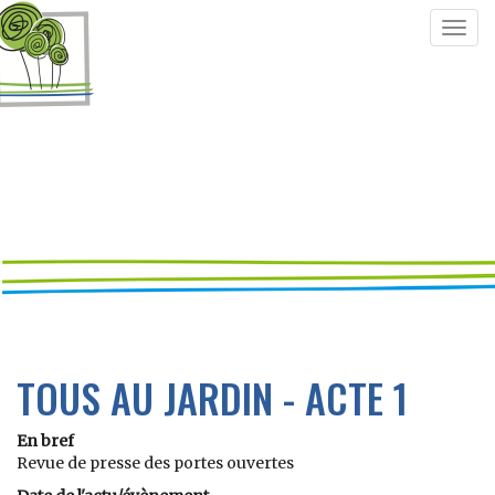
Togg
navig
TOUS AU JARDIN - ACTE 1
En bref
Revue de presse des portes ouvertes