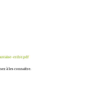
uvaise-erdre.pdf
ez à les connaitre.