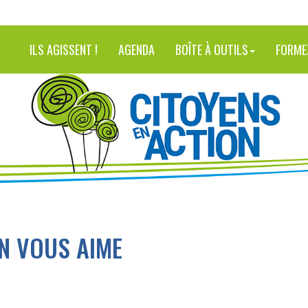
ILS AGISSENT !
AGENDA
BOÎTE À OUTILS
FORME
N VOUS AIME