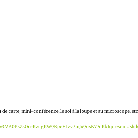
 de carte, mini-conférence, le sol à la loupe et au microscope, etc
b7hv3MA0PsZsOu-RzcgRW9BpeHIvv7mJx9osN77oRkI/present#slide