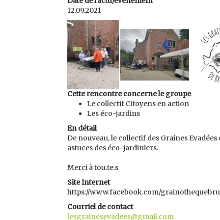
Date de l'actu/évènement
12.09.2021
Cette rencontre concerne le groupe
Le collectif Citoyens en action
Les éco-jardins
En détail
De nouveau, le collectif des Graines Evadées 
astuces des éco-jardiniers.
Merci à tou.te.s
Site Internet
https://www.facebook.com/grainothequebr
Courriel de contact
lesgrainesevadees@gmail.com