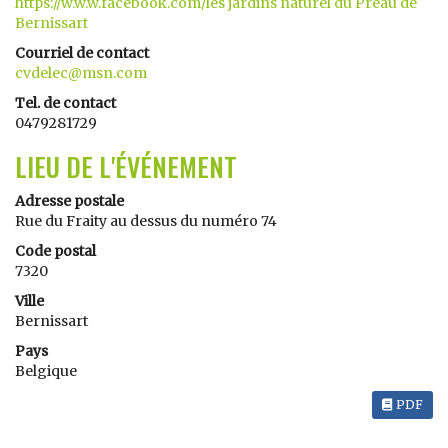
https://w.w.w.facebook.com/les jardins naturel du Préau de
Bernissart
Courriel de contact
cvdelec@msn.com
Tel. de contact
0479281729
LIEU DE L'ÉVÉNEMENT
Adresse postale
Rue du Fraity au dessus du numéro 74
Code postal
7320
Ville
Bernissart
Pays
Belgique
PDF