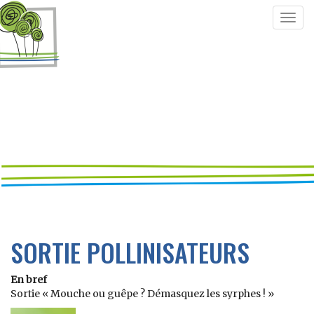
Togg
navig
SORTIE POLLINISATEURS
En bref
Sortie « Mouche ou guêpe ? Démasquez les syrphes ! »