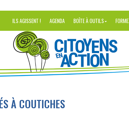
ILS AGISSENT !
AGENDA
BOÎTE À OUTILS
FORME
ÉS À COUTICHES