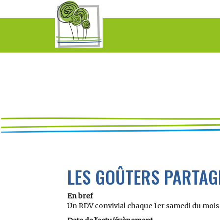
LES GOÛTERS PARTAG
En bref
Un RDV convivial chaque 1er samedi du mois