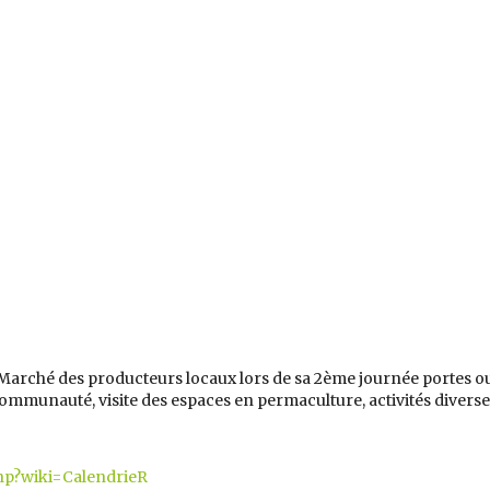
Marché des producteurs locaux lors de sa 2ème journée portes o
Communauté, visite des espaces en permaculture, activités diverses,
php?wiki=CalendrieR