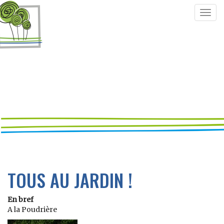
Togg
navig
TOUS AU JARDIN !
En bref
A la Poudrière