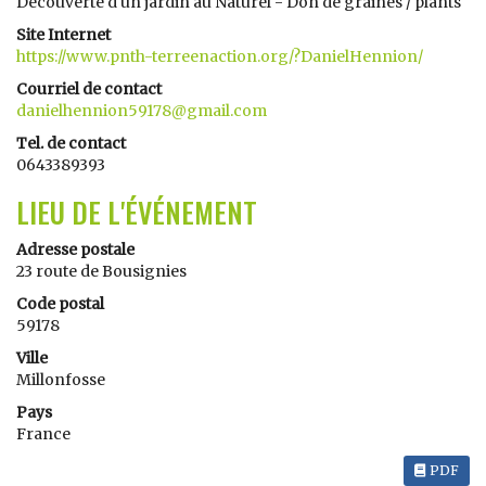
Découverte d'un jardin au Naturel - Don de graines / plants
Site Internet
https://www.pnth-terreenaction.org/?DanielHennion/
Courriel de contact
danielhennion59178@gmail.com
Tel. de contact
0643389393
LIEU DE L'ÉVÉNEMENT
Adresse postale
23 route de Bousignies
Code postal
59178
Ville
Millonfosse
Pays
France
PDF