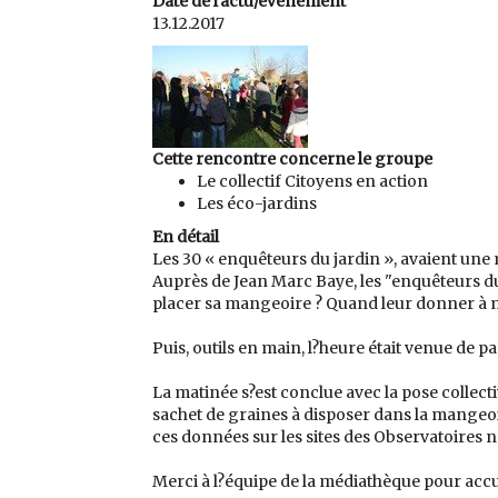
Date de l'actu/évènement
13.12.2017
Cette rencontre concerne le groupe
Le collectif Citoyens en action
Les éco-jardins
En détail
Les 30 « enquêteurs du jardin », avaient une m
Auprès de Jean Marc Baye, les "enquêteurs d
placer sa mangeoire ? Quand leur donner à
Puis, outils en main, l?heure était venue de 
La matinée s?est conclue avec la pose colle
sachet de graines à disposer dans la mangeoire
ces données sur les sites des Observatoires
Merci à l?équipe de la médiathèque pour accuei