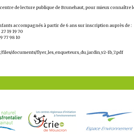
u centre de lecture publique de Brunehaut, pour mieux connaître 
 enfants accompagnés à partir de 6 ans sur inscription auprès de :
 27 19 19 70
69 77 98 10
t/files/documents/flyer_les_enqueteurs_du_jardin_v2-1b_7.pdf