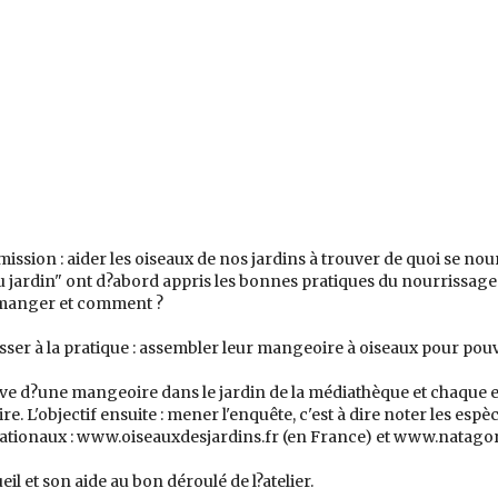
ission : aider les oiseaux de nos jardins à trouver de quoi se nour
u jardin" ont d?abord appris les bonnes pratiques du nourrissage
 manger et comment ?
passer à la pratique : assembler leur mangeoire à oiseaux pour pou
ctive d?une mangeoire dans le jardin de la médiathèque et chaque
. L'objectif ensuite : mener l'enquête, c'est à dire noter les espè
 nationaux : www.oiseauxdesjardins.fr (en France) et www.natagor
l et son aide au bon déroulé de l?atelier.