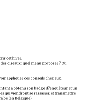
rir cet hiver.
 des oiseaux : quel menu proposer ? Où
voir appliquer ces conseils chez eux.
 enfant a obtenu son badge d?enquêteur et un
ces qui viendront se rassasier, et transmettre
a.be (en Belgique)