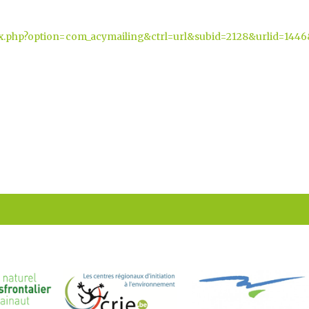
dex.php?option=com_acymailing&ctrl=url&subid=2128&urlid=1446