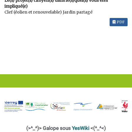
Le(s) projet(s) citoyen(s) dans le(s)quel(s) vous êtes
impliqué(e)
Clef (éolien et renouvelable) Jardin partagé
PDF