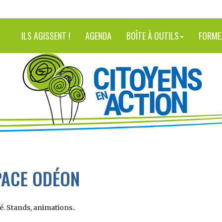
ILS AGISSENT !
AGENDA
BOÎTE À OUTILS
FORME
PACE ODÉON
é. Stands, animations..