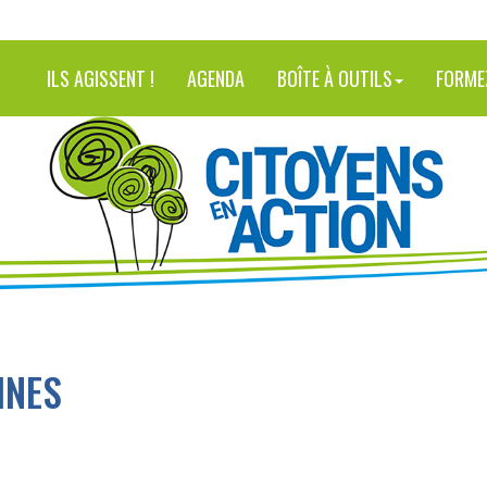
ILS AGISSENT !
AGENDA
BOÎTE À OUTILS
FORME
INES