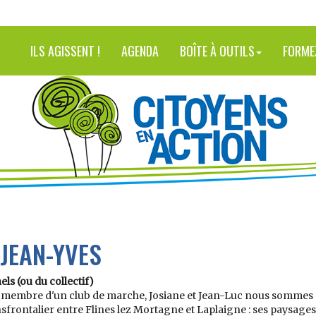
ILS AGISSENT !
AGENDA
BOÎTE À OUTILS
FORME
 JEAN-YVES
ls (ou du collectif)
et membre d'un club de marche, Josiane et Jean-Luc nous sommes 
ansfrontalier entre Flines lez Mortagne et Laplaigne : ses paysages