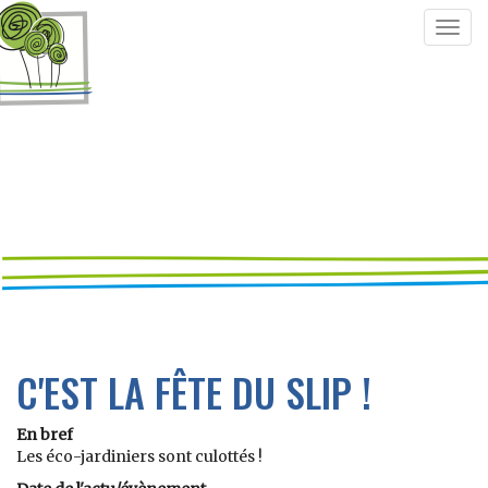
Togg
navig
C'EST LA FÊTE DU SLIP !
En bref
Les éco-jardiniers sont culottés !