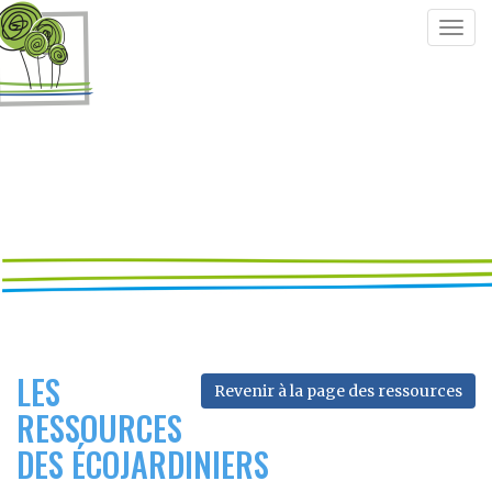
Togg
navig
LES
Revenir à la page des ressources
RESSOURCES
DES ÉCOJARDINIERS