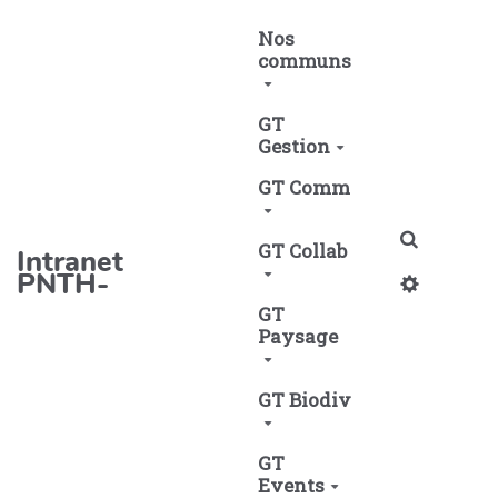
Aller au contenu principal
Nos
communs
GT
Gestion
GT Comm
Recherch
GT Collab
Intranet
PNTH-
GT
Paysage
GT Biodiv
GT
Events