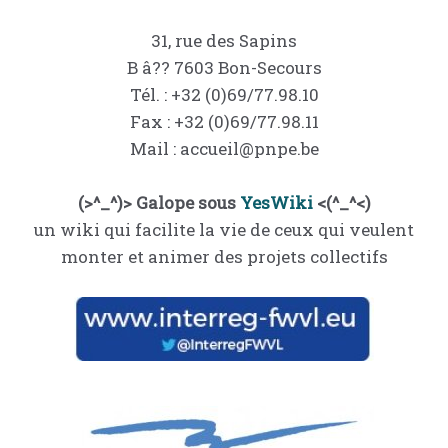
31, rue des Sapins
B â?? 7603 Bon-Secours
Tél. : +32 (0)69/77.98.10
Fax : +32 (0)69/77.98.11
Mail : accueil@pnpe.be
(>^_^)> Galope sous
YesWiki
<(^_^<)
un wiki qui facilite la vie de ceux qui veulent
monter et animer des projets collectifs