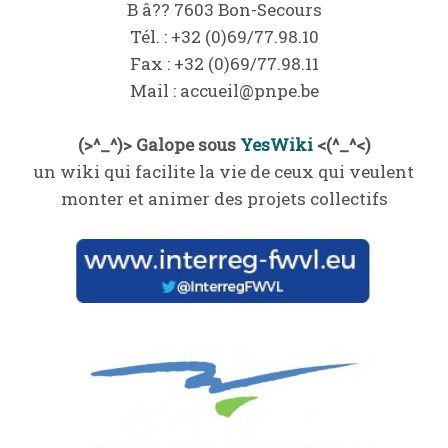
B â?? 7603 Bon-Secours
Tél. : +32 (0)69/77.98.10
Fax : +32 (0)69/77.98.11
Mail : accueil@pnpe.be
(>^_^)> Galope sous
YesWiki
<(^_^<)
un wiki qui facilite la vie de ceux qui veulent
monter et animer des projets collectifs