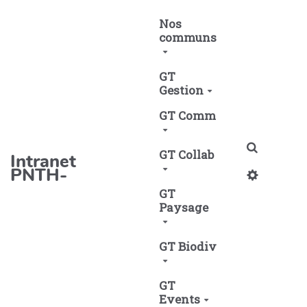
Aller au contenu principal
Nos
communs
GT
Gestion
GT Comm
Recherch
GT Collab
Intranet
PNTH-
GT
Paysage
GT Biodiv
GT
Events