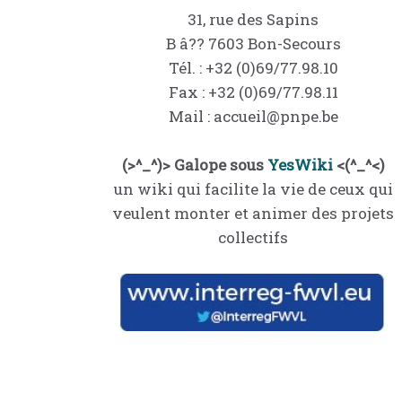
31, rue des Sapins
B â?? 7603 Bon-Secours
Tél. : +32 (0)69/77.98.10
Fax : +32 (0)69/77.98.11
Mail : accueil@pnpe.be
(>^_^)> Galope sous
YesWiki
<(^_^<)
un wiki qui facilite la vie de ceux qui
veulent monter et animer des projets
collectifs