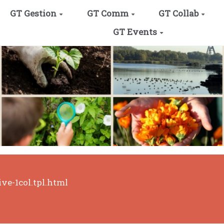
GT Gestion
GT Comm
GT Collab
GT Events
ve-1col.tpl.html