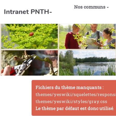
Aller au contenu principal
Nos communs
Intranet PNTH-
Fichiers du thème manquants :
themes/yeswiki/squelettes/responsi
themes/yeswiki/styles/gray.css
Le thème par défaut est donc utilisé
.