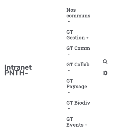
Aller au contenu principal
Nos
communs
GT
Gestion
GT Comm
Recherch
GT Collab
Intranet
PNTH-
GT
Paysage
GT Biodiv
GT
Events