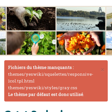
Fichiers du thème manquants :
×
themes/yeswiki/squelettes/responsive-
1col.tpl.html
themes/yeswiki/styles/gray.css
Le thème par défaut est donc utilisé
.