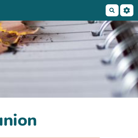
Recherch
union