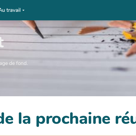
Au travail
t
mage de fond.
de la prochaine ré