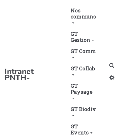
Aller au contenu principal
Nos
communs
GT
Gestion
GT Comm
Recherch
GT Collab
Intranet
PNTH-
GT
Paysage
GT Biodiv
GT
Events