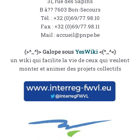
31, rue des Sapins
B â?? 7603 Bon-Secours
Tél. : +32 (0)69/77.98.10
Fax : +32 (0)69/77.98.11
Mail : accueil@pnpe.be
(>^_^)> Galope sous
YesWiki
<(^_^<)
un wiki qui facilite la vie de ceux qui veulent
monter et animer des projets collectifs