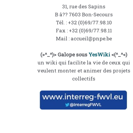
31, rue des Sapins
B â?? 7603 Bon-Secours
Tél. : +32 (0)69/77.98.10
Fax : +32 (0)69/77.98.11
Mail : accueil@pnpe.be
(>^_^)> Galope sous
YesWiki
<(^_^<)
un wiki qui facilite la vie de ceux qui
veulent monter et animer des projets
collectifs