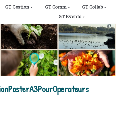
GT Gestion
GT Comm
GT Collab
GT Events
tionPosterA3PourOperateurs