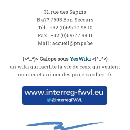
31, rue des Sapins
B â?? 7603 Bon-Secours
Tél. : +32 (0)69/77.98.10
Fax : +32 (0)69/77.98.11
Mail : accueil@pnpe.be
(>^_^)> Galope sous
YesWiki
<(^_^<)
un wiki qui facilite la vie de ceux qui veulent
monter et animer des projets collectifs