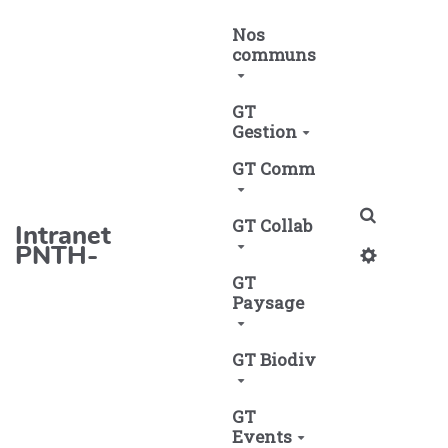
Aller au contenu principal
Nos
communs
GT
Gestion
GT Comm
Recherch
GT Collab
Intranet
PNTH-
GT
Paysage
GT Biodiv
GT
Events