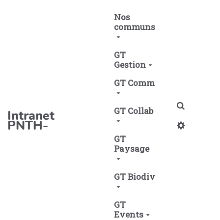
Aller au contenu principal
Nos
communs
GT
Gestion
GT Comm
Recherch
GT Collab
Intranet
PNTH-
GT
Paysage
GT Biodiv
GT
Events