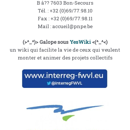
B â?? 7603 Bon-Secours
Tél. : +32 (0)69/77.98.10
Fax : +32 (0)69/77.98.11
Mail : accueil@pnpe.be
(>^_^)> Galope sous
YesWiki
<(^_^<)
un wiki qui facilite la vie de ceux qui veulent
monter et animer des projets collectifs