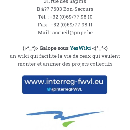
31, rue des Sapins
B â?? 7603 Bon-Secours
Tél. : +32 (0)69/77.98.10
Fax : +32 (0)69/77.98.11
Mail : accueil@pnpe.be
(>^_^)> Galope sous
YesWiki
<(^_^<)
un wiki qui facilite la vie de ceux qui veulent
monter et animer des projets collectifs