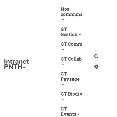
Aller au contenu principal
Nos
communs
GT
Gestion
GT Comm
Recherch
GT Collab
Intranet
PNTH-
GT
Paysage
GT Biodiv
GT
Events