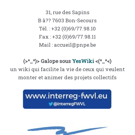
31, rue des Sapins
B â?? 7603 Bon-Secours
Tél. : +32 (0)69/77.98.10
Fax : +32 (0)69/77.98.11
Mail : accueil@pnpe.be
(>^_^)> Galope sous
YesWiki
<(^_^<)
un wiki qui facilite la vie de ceux qui veulent
monter et animer des projets collectifs