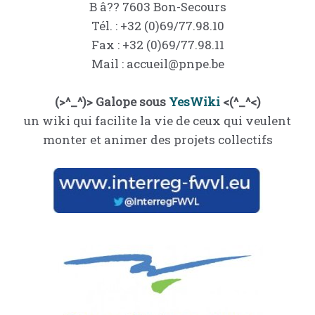
B â?? 7603 Bon-Secours
Tél. : +32 (0)69/77.98.10
Fax : +32 (0)69/77.98.11
Mail : accueil@pnpe.be
(>^_^)> Galope sous
YesWiki
<(^_^<)
un wiki qui facilite la vie de ceux qui veulent
monter et animer des projets collectifs