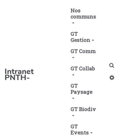
Aller au contenu principal
Nos
communs
GT
Gestion
GT Comm
Recherch
GT Collab
Intranet
PNTH-
GT
Paysage
GT Biodiv
GT
Events