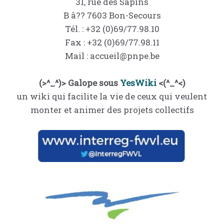
31, rue des Sapins
B â?? 7603 Bon-Secours
Tél. : +32 (0)69/77.98.10
Fax : +32 (0)69/77.98.11
Mail : accueil@pnpe.be
(>^_^)> Galope sous
YesWiki
<(^_^<)
un wiki qui facilite la vie de ceux qui veulent
monter et animer des projets collectifs