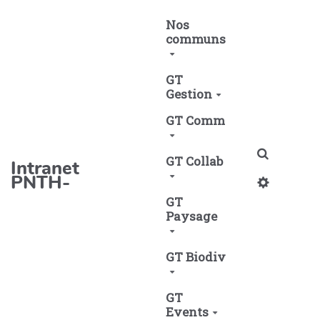
Aller au contenu principal
Nos
communs
GT
Gestion
GT Comm
Recherch
GT Collab
Intranet
PNTH-
GT
Paysage
GT Biodiv
GT
Events