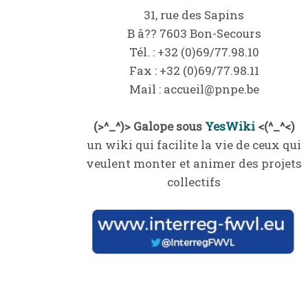
31, rue des Sapins
B â?? 7603 Bon-Secours
Tél. : +32 (0)69/77.98.10
Fax : +32 (0)69/77.98.11
Mail : accueil@pnpe.be
(>^_^)> Galope sous
YesWiki
<(^_^<)
un wiki qui facilite la vie de ceux qui
veulent monter et animer des projets
collectifs