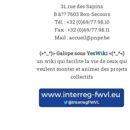
31, rue des Sapins
B â?? 7603 Bon-Secours
Tél. : +32 (0)69/77.98.10
Fax : +32 (0)69/77.98.11
Mail : accueil@pnpe.be
(>^_^)> Galope sous
YesWiki
<(^_^<)
un wiki qui facilite la vie de ceux qui
veulent monter et animer des projets
collectifs