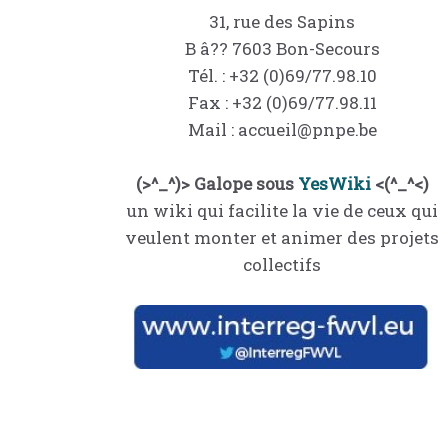
31, rue des Sapins
B â?? 7603 Bon-Secours
Tél. : +32 (0)69/77.98.10
Fax : +32 (0)69/77.98.11
Mail : accueil@pnpe.be
(>^_^)> Galope sous
YesWiki
<(^_^<)
un wiki qui facilite la vie de ceux qui
veulent monter et animer des projets
collectifs