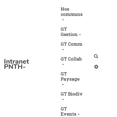
Aller au contenu principal
Nos
communs
GT
Gestion
GT Comm
Recherch
GT Collab
Intranet
PNTH-
GT
Paysage
GT Biodiv
GT
Events