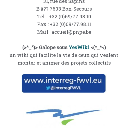
31, rue des Sapins
B â?? 7603 Bon-Secours
Tél. : +32 (0)69/77.98.10
Fax : +32 (0)69/77.98.11
Mail : accueil@pnpe.be
(>^_^)> Galope sous
YesWiki
<(^_^<)
un wiki qui facilite la vie de ceux qui veulent
monter et animer des projets collectifs