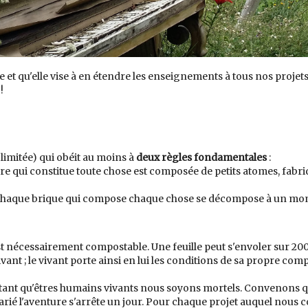
 et qu'elle vise à en étendre les enseignements à tous nos projets, c
!
limitée) qui obéit au moins à
deux règles fondamentales
:
ère qui constitue toute chose est composée de petits atomes, fabr
chaque brique qui compose chaque chose se décompose à un mom
 est nécessairement compostable. Une feuille peut s'envoler sur 
vant ; le vivant porte ainsi en lui les conditions de sa propre comp
tant qu'êtres humains vivants nous soyons mortels. Convenons qu'i
arié l'aventure s'arrête un jour. Pour chaque projet auquel nous c