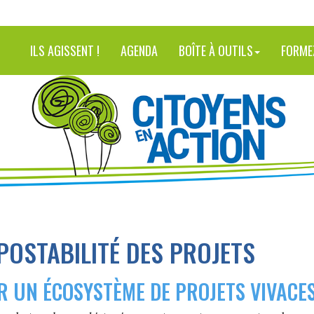
ILS AGISSENT !
AGENDA
BOÎTE À OUTILS
FORME
POSTABILITÉ DES PROJETS
R UN ÉCOSYSTÈME DE PROJETS VIVACE