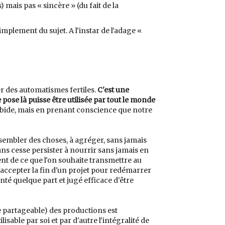
 mais pas « sincère » (du fait de la
implement du sujet. A l'instar de l'adage «
er des automatismes fertiles.
C'est une
 pose là puisse être utilisée par tout le monde
morbide, mais en prenant conscience que notre
assembler des choses, à agréger, sans jamais
ans cesse persister à nourrir sans jamais en
ment de ce que l'on souhaite transmettre au
'accepter la fin d'un projet pour redémarrer
nté quelque part et jugé efficace d'être
e partageable) des productions est
isable par soi et par d'autre l'intégralité de