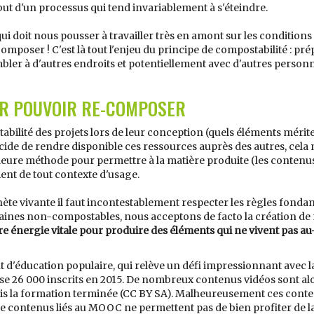
ut d'un processus qui tend invariablement à s'éteindre.
 doit nous pousser à travailler très en amont sur les conditions d
mposer ! C'est là tout l'enjeu du principe de compostabilité : pré
ler à d'autres endroits et potentiellement avec d'autres personn
R POUVOIR RE-COMPOSER
abilité des projets lors de leur conception (quels éléments mériten
décide de rendre disponible ces ressources auprès des autres, cela
meilleure méthode pour permettre à la matière produite (les contenu
ment de tout contexte d'usage.
nète vivante il faut incontestablement respecter les règles fondam
aines non-compostables, nous acceptons de facto la création de m
tre énergie vitale pour produire des éléments qui ne vivent pas a
éducation populaire, qui relève un défi impressionnant avec la
ise 26 000 inscrits en 2015. De nombreux contenus vidéos sont alo
ois la formation terminée (CC BY SA). Malheureusement ces conte
de contenus liés au MOOC ne permettent pas de bien profiter de la