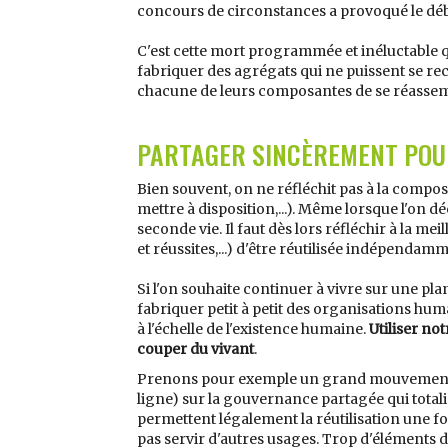
concours de circonstances a provoqué le déb
C'est cette mort programmée et inéluctable qui
fabriquer des agrégats qui ne puissent se reco
chacune de leurs composantes de se réassemb
PARTAGER SINCÈREMENT POU
Bien souvent, on ne réfléchit pas à la compost
mettre à disposition,...). Même lorsque l'on 
seconde vie. Il faut dès lors réfléchir à la 
et réussites,...) d'être réutilisée indépendam
Si l'on souhaite continuer à vivre sur une pla
fabriquer petit à petit des organisations hum
à l'échelle de l'existence humaine.
Utiliser no
couper du vivant
.
Prenons pour exemple un grand mouvement d'
ligne) sur la gouvernance partagée qui total
permettent légalement la réutilisation une f
pas servir d'autres usages. Trop d'éléments 