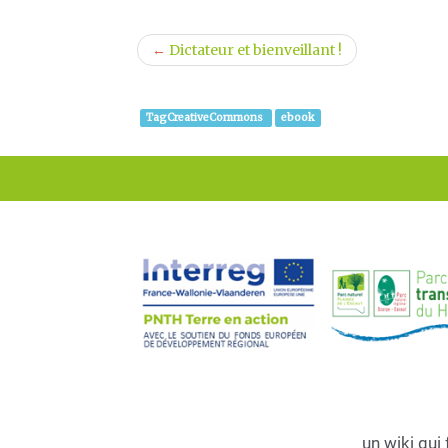
←
Dictateur et bienveillant !
TagCreativeCommons
ebook