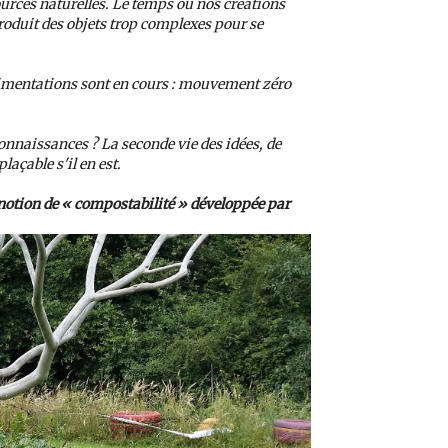
urces naturelles. Le temps où nos créations
roduit des objets trop complexes pour se
érimentations sont en cours : mouvement zéro
onnaissances ? La seconde vie des idées, de
laçable s'il en est.
a notion de « compostabilité » développée par