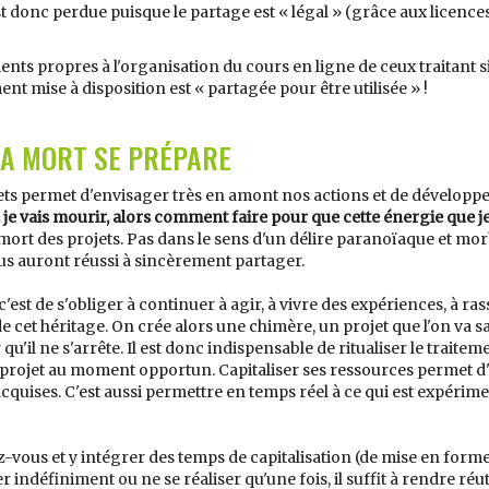
t donc perdue puisque le partage est « légal » (grâce aux licences)
ments propres à l'organisation du cours en ligne de ceux traitant s
nt mise à disposition est « partagée pour être utilisée » !
LA MORT SE PRÉPARE
jets permet d'envisager très en amont nos actions et de développ
 je vais mourir, alors comment faire pour que cette énergie que je
la mort des projets. Pas dans le sens d'un délire paranoïaque et 
us auront réussi à sincèrement partager.
'est de s'obliger à continuer à agir, à vivre des expériences, à r
 cet héritage. On crée alors une chimère, un projet que l'on va s
qu'il ne s'arrête. Il est donc indispensable de ritualiser le traite
un projet au moment opportun. Capitaliser ses ressources permet d
cquises. C'est aussi permettre en temps réel à ce qui est expérime
-vous et y intégrer des temps de capitalisation (de mise en form
indéfiniment ou ne se réaliser qu'une fois, il suffit à rendre réutil