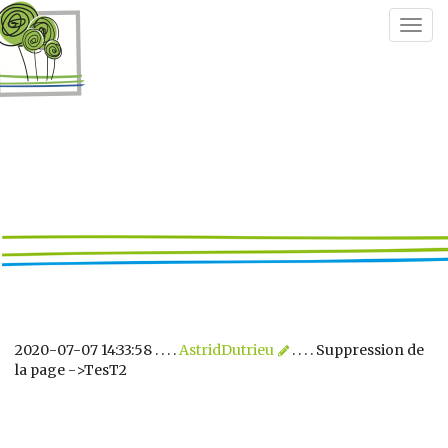
Togg
navig
2020-07-07 14:33:58 . . . .
AstridDutrieu
. . . . Suppression de
la page ->TesT2