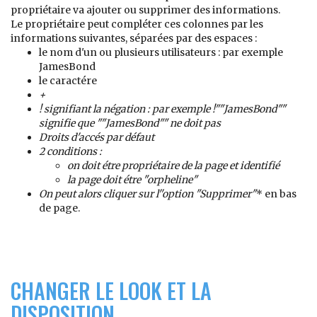
propriétaire va ajouter ou supprimer des informations.
Le propriétaire peut compléter ces colonnes par les
informations suivantes, séparées par des espaces :
le nom d'un ou plusieurs utilisateurs : par exemple
JamesBond
le caractére
+
!
signifiant la négation : par exemple !""JamesBond""
signifie que ""JamesBond""
ne doit pas
Droits d'accés par défaut
2 conditions :
on doit étre propriétaire
de la page et
identifié
la page doit étre "orpheline"
On peut alors cliquer sur l''option "Supprimer"
* en bas
de page.
CHANGER LE LOOK ET LA
DISPOSITION