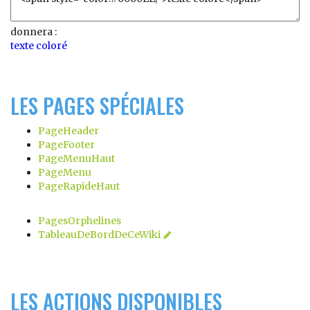
donnera :
texte coloré
LES PAGES SPÉCIALES
PageHeader
PageFooter
PageMenuHaut
PageMenu
PageRapideHaut
PagesOrphelines
TableauDeBordDeCeWiki
LES ACTIONS DISPONIBLES