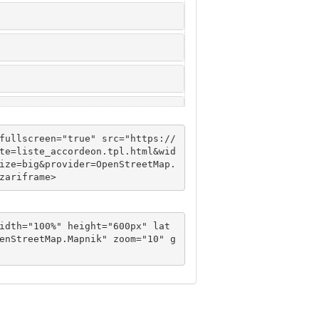
fullscreen="true" src="https://
te=liste_accordeon.tpl.html&wid
ize=big&provider=OpenStreetMap.
zariframe>
idth="100%" height="600px" lat
enStreetMap.Mapnik" zoom="10" g