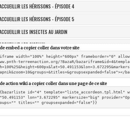
de embed a copier coller dans votre site
iframe width="100%" height="600px" frameborder="0" allow
ww.pnth-terreenaction.org/?BazaR/bazariframe&id=4&templa
h=100%25&height=600px&lat=50.491153&lon=3.672295&markers
apnik&zoom=10&groups=&titles=&groupsexpanded=false"></ba
de action wiki a copier coller dans une page de ce site
{bazarliste id="4" template="liste_accordeon.tpl.html" w
"50.491153" lon="3.672295" markersize="big" provider="Op
oups="" titles="" groupsexpanded="false"}}