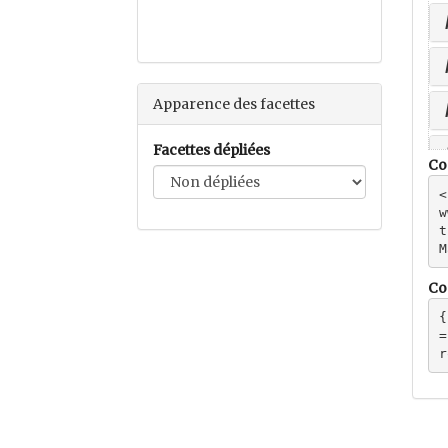
Apparence des facettes
Facettes dépliées
Co
<
w
t
M
Co
{
=
r