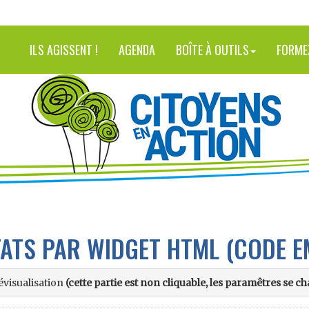
ILS AGISSENT !
AGENDA
BOÎTE À OUTILS
FORME
TATS PAR WIDGET HTML (CODE E
évisualisation
(cette partie est non cliquable, les paramêtres se 