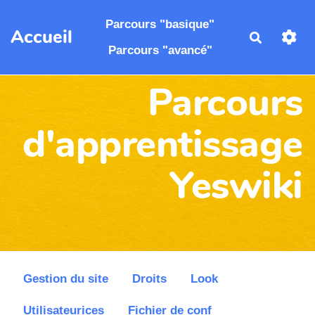
Aller au contenu principal
Parcours "basique"
Accueil
Recherch
Parcours "avancé"
Parcours
d'apprentissage
Yeswiki
Gestion du site
Droits
Look
Utilisateurices
Fichier de conf