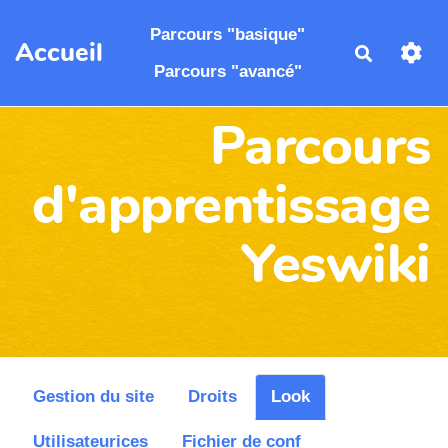
Aller au contenu principal
Parcours "basique"
Accueil
Recherch
Parcours "avancé"
Parcours
d'apprentissage
Yeswiki
Gestion du site
Droits
Look
Utilisateurices
Fichier de conf