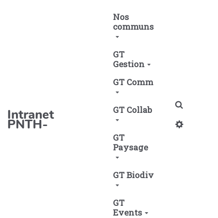
Aller au contenu principal
Nos
communs
GT
Gestion
GT Comm
Recherch
GT Collab
Intranet
PNTH-
GT
Paysage
GT Biodiv
GT
Events