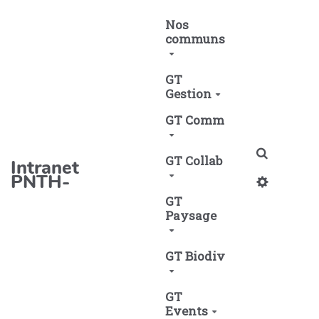
Aller au contenu principal
Nos
communs
GT
Gestion
GT Comm
Recherch
GT Collab
Intranet
PNTH-
GT
Paysage
GT Biodiv
GT
Events