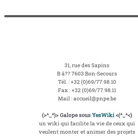
31, rue des Sapins
B â?? 7603 Bon-Secours
Tél. : +32 (0)69/77.98.10
Fax : +32 (0)69/77.98.11
Mail : accueil@pnpe.be
(>^_^)> Galope sous
YesWiki
<(^_^<)
un wiki qui facilite la vie de ceux qui
veulent monter et animer des projets