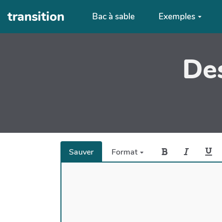
Aller au contenu principal
transition
Bac à sable
Exemples
Des
Sauver
Format